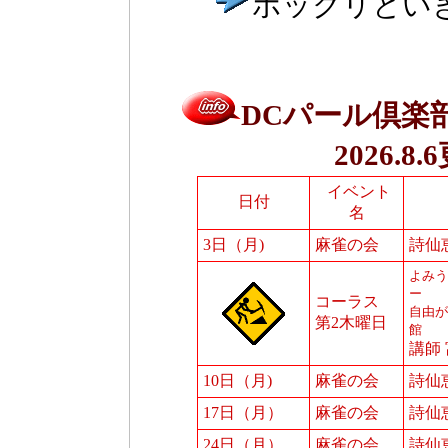
ポックリとい
DCパール倶楽部
2026.8
イベント
日付
名
3日（月)
麻雀の会
詩仙
よみう
ー
コーラス
自由が
第2木曜日
館
講師
10日（月)
麻雀の会
詩仙
17日（月）
麻雀の会
詩仙
24日（月）
麻雀の会
詩仙