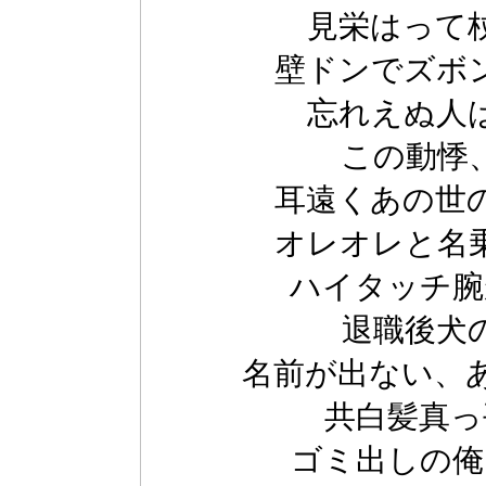
見栄はって
壁ドンでズボ
忘れえぬ人
この動悸
耳遠くあの世
オレオレと名
ハイタッチ腕
退職後犬
名前が出ない、
共白髪真っ
ゴミ出しの俺