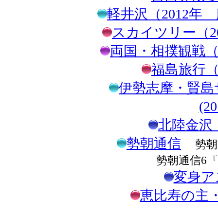
軽井沢（2012
スカイツリー（2
両国・相撲観戦（2
福島旅行（2
伊勢志摩・賢島
(2
北陸金沢（
勢朝通信
勢朝
勢朝通信6
変身ア
恵比寿の主