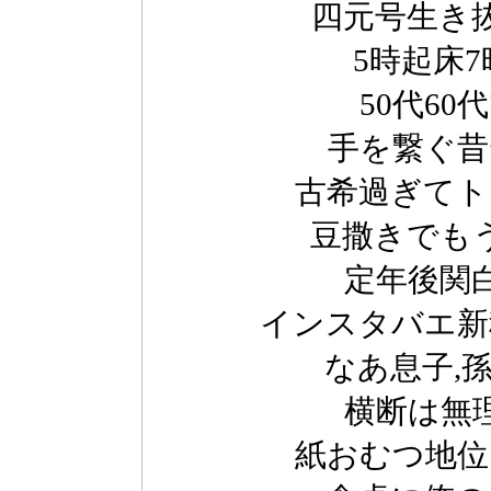
四元号生き
5時起床
50代60
手を繋ぐ昔
古希過ぎてト
豆撒きでも
定年後関
インスタバエ新
なあ息子,
横断は無
紙おむつ地位