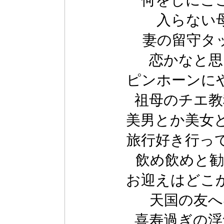
何をしにこ
入らない母
妻の留守タ
恋かなと思
ピンホーンに
祖母のチエ教
美男とか美女
旅行好き行っ
飲め飲めと勧
お迎えはどこ
天国の友へ
喜寿過ぎの浮