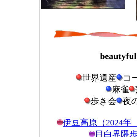
beautyf
世界遺産
コ
麻雀
歩き会
夜
伊豆高原（2024
目白界隈歩